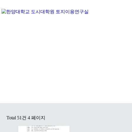
ACTIVITY & EVENT
Total 51건
4 페이지